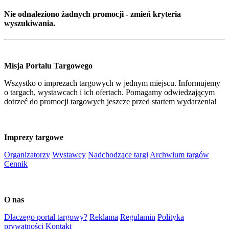
Nie odnaleziono żadnych promocji - zmień kryteria
wyszukiwania.
Misja Portalu Targowego
Wszystko o imprezach targowych w jednym miejscu. Informujemy
o targach, wystawcach i ich ofertach. Pomagamy odwiedzającym
dotrzeć do promocji targowych jeszcze przed startem wydarzenia!
Imprezy targowe
Organizatorzy
Wystawcy
Nadchodzące targi
Archwium targów
Cennik
O nas
Dlaczego portal targowy?
Reklama
Regulamin
Polityka
prywatności
Kontakt