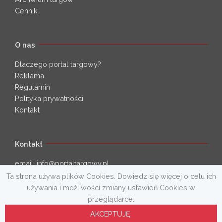
Cennik
O nas
Dlaczego portal targowy?
Reklama
Regulamin
Polityka prywatności
Kontakt
Kontakt
email:
info@portaltargowy.pl
Ta strona używa plików Cookies. Dowiedz się więcej o celu ich
tel:
77 457 66 59
używania i możliwości zmiany ustawień Cookies w
przeglądarce.
AKCEPTUJĘ
Copyright © 2026 PortalTargowy.pl